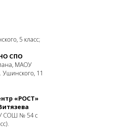
кого, 5 класс;
НО СПО
тлана, МАОУ
 Ушинского, 11
ентр «РОСТ»
Витязева
У СОШ № 54 с
с).