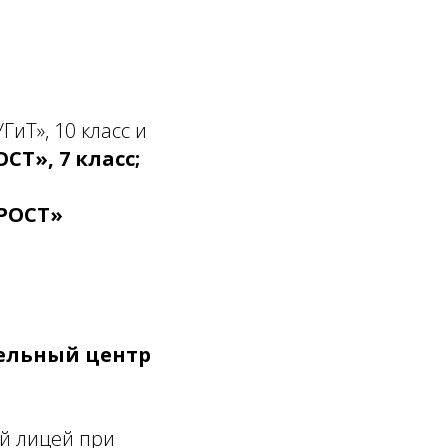
иТ», 10 класс и
Т», 7 класс;
РОСТ»
ельный центр
ий лицей при