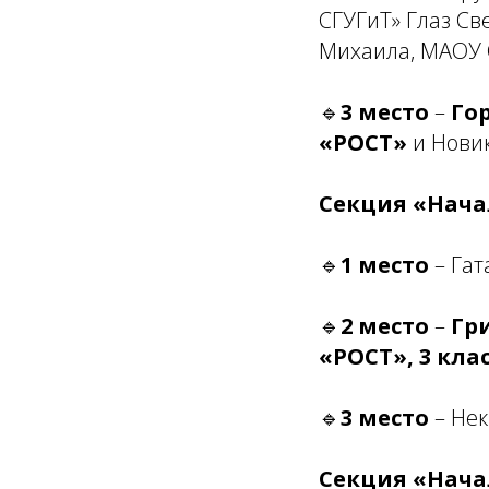
СГУГиТ» Глаз Св
Михаила, МАОУ С
🔹
3 место
–
Го
«РОСТ»
и Новик
Секция «Нача
🔹
1 место
– Гат
🔹
2 место
–
Гр
«РОСТ», 3 клас
🔹
3 место
– Нек
Секция «Нача