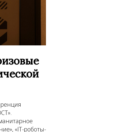
ризовые
ической
еренция
СТ».
уманитарное
ие», «IT-роботы-