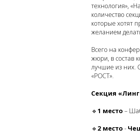
технология», «Н
количество секц
которые хотят п
желанием делать
Всего на конфер
жюри, в состав 
лучшие из них. 
«РОСТ».
Секция «Линг
🔹
1 место
– Шаб
🔹
2 место
-
Че