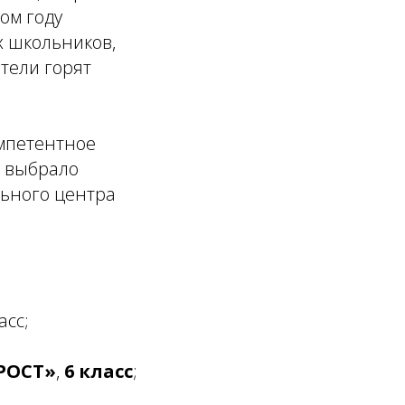
ом году
х школьников,
тели горят
омпетентное
, выбрало
льного центра
асс;
РОСТ»
,
6 класс
;