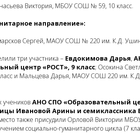
анасьева Виктория, МБОУ СОШ № 59, 10 класс.
нитарное направление»:
марсков Сергей, МАОУ СОШ № 220 им. К.Д. Ушинс
елили три участника –
Евдокимова Дарья
,
А
ьный центр «РОСТ», 9 класс
; Осокина Све
ласс и Мальцева Дарья, МАОУ СОШ 220 им. К.Д.
х учеников
АНО СПО «Образовательный ц
ицы Ивановой Арины и семиклассника
 место также присудили Орловой Виктории МБО
чением социально-гуманитарного цикла (7 клас