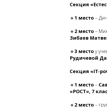
Секция «Есте
🔹
1 место
– Дич
🔹
2 место
– Мих
Зибаев Матвей
🔹
3 место
у уч
Рудичевой Дар
Секция «IT-р
🔹
1 место
–
Са
«РОСТ», 7 клас
🔹
2 место
– гру