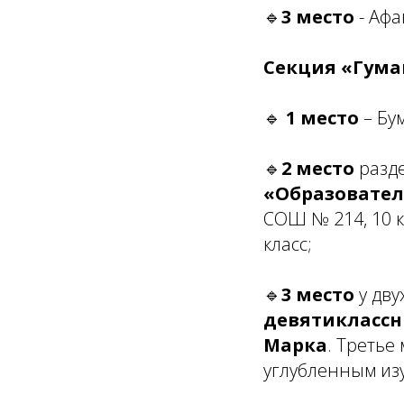
🔹
3 место
- Аф
Секция «Гума
🔹
1 место
– Бу
🔹
2 место
разд
«Образовател
СОШ № 214, 10 к
класс;
🔹
3 место
у дву
девятиклассн
Марка
. Третье
углубленным изу